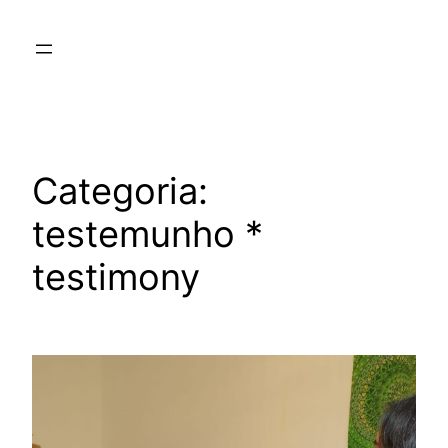
Saltar
para
o
conteúdo
Categoria:
testemunho *
testimony