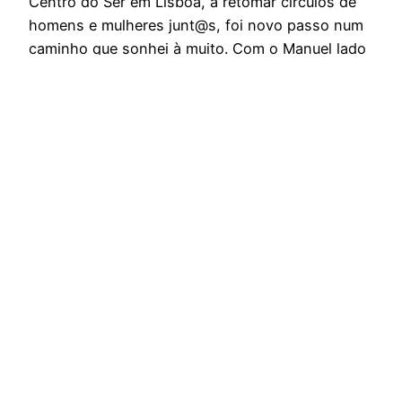
Centro do Ser em Lisboa, a retomar círculos de
homens e mulheres junt@s, foi novo passo num
caminho que sonhei à muito. Com o Manuel lado
a lado e participantes familiares ou novos neste
lugar, seguimos bela viagem neste 1º Círculo.
Com o…
26 de Setembro, 2019