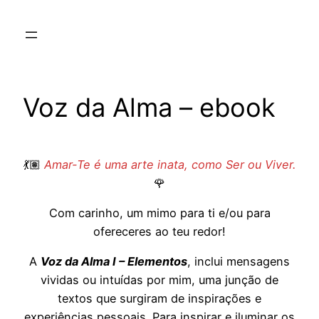
Saltar
para
o
conteúdo
Voz da Alma – ebook
💃🏽
Amar-Te é uma arte inata, como Ser ou Viver.
🌹
Com carinho, um mimo para ti e/ou para
ofereceres ao teu redor!
A
Voz da Alma I – Elementos
, inclui mensagens
vividas ou intuídas por mim, uma junção de
textos que surgiram de inspirações e
experiências pessoais. Para inspirar e iluminar os