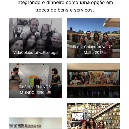
integrando o dinheiro como
uma
opção em
trocas de bens e serviços.
Econ. Colaborativa UE,
VidaColaborativaPortugal
Malta 2017
Dinâmica EU-NÓS-
MUNDO, SIRClePt
Creativity and
Entrepreneurship
Workshops