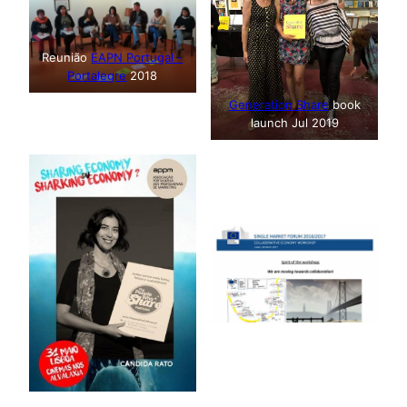
SIRCle Portugal &
MOOVE, 2017
Reunião
EAPN Portugal -
Portalegre
2018
Generation Share
book
launch Jul 2019