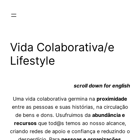
Saltar
para
o
conteúdo
Vida Colaborativa/e
Lifestyle
scroll down for english
Uma vida colaborativa germina na
proximidade
entre as pessoas e suas histórias, na circulação
de bens e dons. Usufruimos da
abundância e
recursos
que tod@s temos ao nosso alcance,
criando redes de apoio e confiança e reduzindo o
desperdício. Para
pessoas e organizações
.