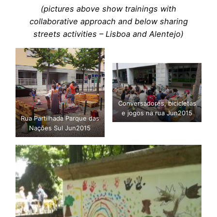
(pictures above show trainings with
collaborative approach and below sharing
streets activities – Lisboa and Alentejo)
Conversadores, bicicletas
e jogos na rua Jun2015
Rua Partilhada Parque das
Nações Sul Jun2015