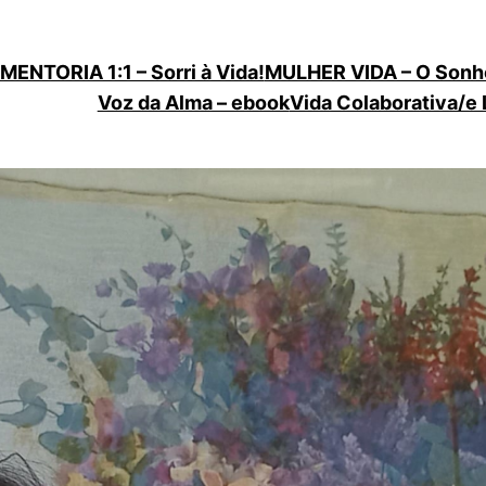
MENTORIA 1:1 – Sorri à Vida!
MULHER VIDA – O Sonh
Voz da Alma – ebook
Vida Colaborativa/e 