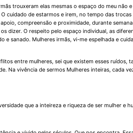
irmãs trouxeram elas mesmas o espaço do meu não e 
 O cuidado de estarmos e irem, no tempo das trocas
e apoio, compreensão e proximidade, durante semana
 os dizer. O respeito pelo espaço individual, as dif
ado e sanado. Mulheres irmãs, vi-me espelhada e cui
flitos entre mulheres, sei que existem esses ruídos
 Na vivência de sermos Mulheres inteiras, cada vez 
versidade que a inteireza e riqueza de ser mulher 
tência e vivido pelos séculos. Que nos encontra. Es