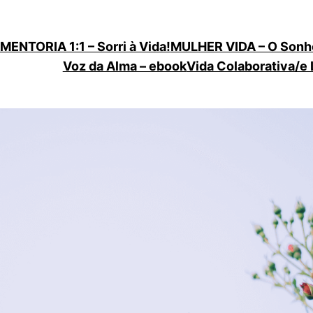
MENTORIA 1:1 – Sorri à Vida!
MULHER VIDA – O Sonh
Voz da Alma – ebook
Vida Colaborativa/e 