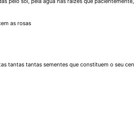
idas pelo sol, pela água nas raízes que pacientement
cem as rosas
ntas tantas tantas sementes que constituem o seu ce