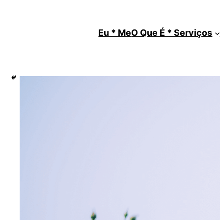
Saltar
para
Eu * Me
O Que É * Serviços
o
conteúdo