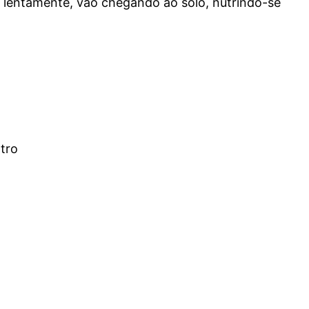
e, lentamente, vão chegando ao solo, nutrindo-se
ntro