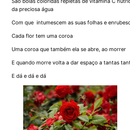
São bolas coloridas repletas de vitamina C nutr
da preciosa água
Com que intumescem as suas folhas e enrubes
Cada flor tem uma coroa
Uma coroa que também ela se abre, ao morrer
E quando morre volta a dar espaço a tantas ta
E dá e dá e dá