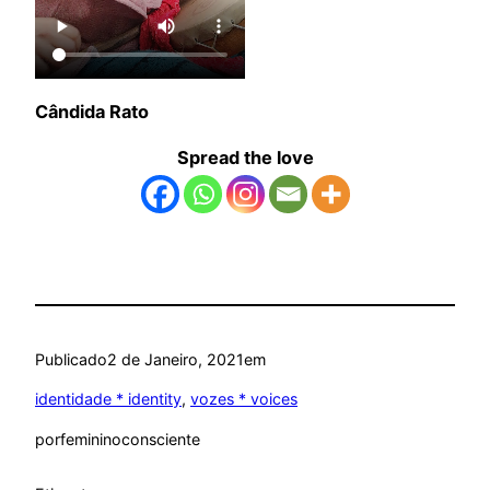
Cândida Rato
Spread the love
Publicado
2 de Janeiro, 2021
em
identidade * identity
, 
vozes * voices
por
femininoconsciente