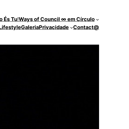
o És Tu
!
Ways of Council ∞ em Círculo
Lifestyle
Galeria
Privacidade
Contact@