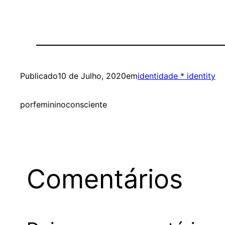
Publicado
10 de Julho, 2020
em
identidade * identity
por
femininoconsciente
Comentários