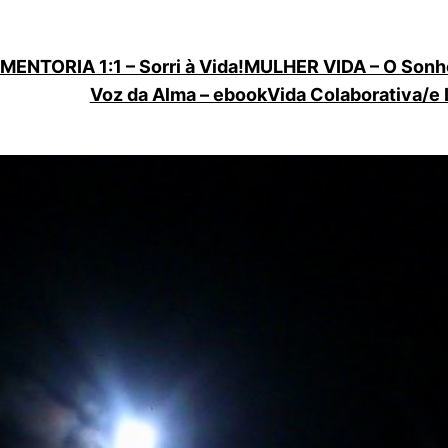
MENTORIA 1:1 – Sorri à Vida!
MULHER VIDA – O Sonh
Voz da Alma – ebook
Vida Colaborativa/e 